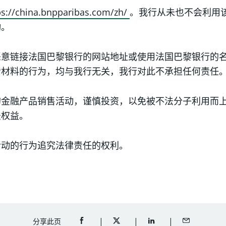
s://china.bnpparibas.com/zh/
。我行从未也不会利用
动。
恶意链接法国巴黎银行的网站地址或使用法国巴黎银行的
传材料的行为，均与我行无关，我行对此不承担任何责任
的金融产品销售活动，谨慎投资，以免被不法分子利用而
法权益。
活动的行为追究法律责任的权利。
分享此页
分享至FACEBOOK（开启新视窗）
分享至TWITTER（开启新视窗）
分享至LINKEDIN（开
以电邮分享