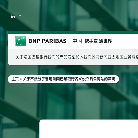
LINKEDIN
BNP Paribas
中国
携手变 通世界
关于法国巴黎银行
我们的产品方案
加入我们
公司新闻
亚太地区业务网
主页
>
关于不法分子冒用法国巴黎银行名义设立钓鱼网站的声明
输入字词作搜索