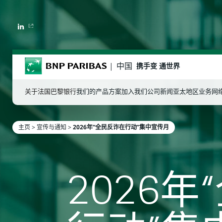
LINKEDIN
BNP Paribas
中国
携手变 通世界
关于法国巴黎银行
我们的产品方案
加入我们
公司新闻
亚太地区业务网
主页
>
宣传与通知
>
2026年“全民反诈在行动”集中宣传月
输入字词作搜索
2026