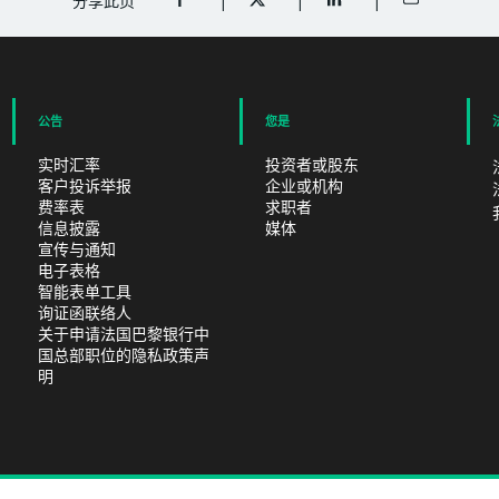
分享此页
分享至FACEBOOK（开启新视窗）
分享至TWITTER（开启新视窗）
分享至LINKEDIN（开
以电邮分享
公告
您是
实时汇率
投资者或股东
客户投诉举报
企业或机构
费率表
求职者
信息披露
媒体
宣传与通知
电子表格
智能表单工具
询证函联络人
关于申请法国巴黎银行中
国总部职位的隐私政策声
明